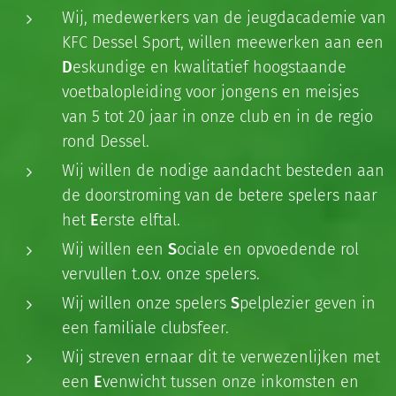
Wij, medewerkers van de jeugdacademie van
KFC Dessel Sport, willen meewerken aan een
D
eskundige en kwalitatief hoogstaande
voetbalopleiding voor jongens en meisjes
van 5 tot 20 jaar in onze club en in de regio
rond Dessel.
Wij willen de nodige aandacht besteden aan
de doorstroming van de betere spelers naar
het
E
erste elftal.
Wij willen een
S
ociale en opvoedende rol
vervullen t.o.v. onze spelers.
Wij willen onze spelers
S
pelplezier geven in
een familiale clubsfeer.
Wij streven ernaar dit te verwezenlijken met
een
E
venwicht tussen onze inkomsten en