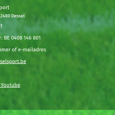
port
 2480 Dessel
81
 BE 0408 146 801
mer of e-mailadres
selsport.be
t Youtube