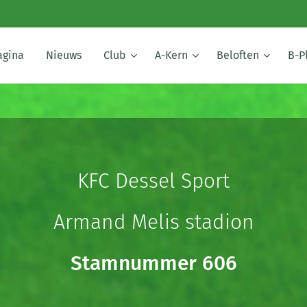
agina
Nieuws
Club
A-Kern
Beloften
B-P
KFC Dessel Sport
Armand Melis stadion
Stamnummer 606