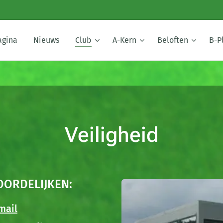
agina
Nieuws
Club
A-Kern
Beloften
B-P
Veiligheid
OORDELIJKEN:
mail