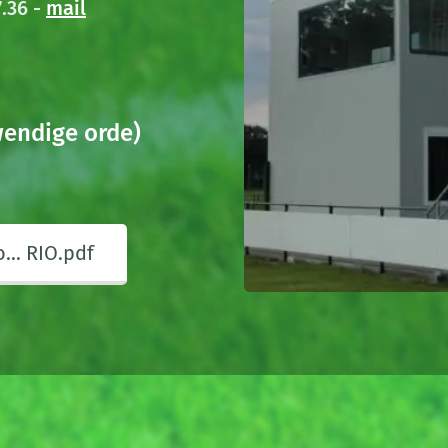
.36 -
mail
wendige orde)
.. RIO.pdf