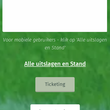
Soontjens
&
Daan
Vekemans
Tegen
Berg
en Dal
waren de
Voor mobiele gebruikers - klik op 'Alle uitslagen
doelpuntenma
en Stand'
Yannick
Vandersmiss
een van de
Alle uitslagen en Stand
testers &
Seppe
Geukens
Ticketing