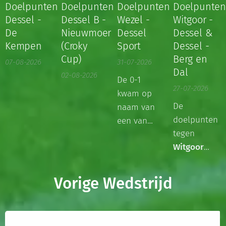
Doelpunten
Doelpunten
Doelpunten
Doelpunte
Dessel -
Dessel B -
Wezel -
Witgoor -
De
Nieuwmoer
Dessel
Dessel &
Kempen
(Croky
Sport
Dessel -
Cup)
Berg en
07-08-2026
31-07-2026
Dal
02-08-2026
De 0-1
27-07-2026
kwam op
De
naam van
doelpunten
een van
tegen
onze
Witgoor
testers. De
kwamen op
1-2 werd
naam van:
gemaakt
Vorige Wedstrijd
Viktor
door
Viktor
Cuypers
Cuypers
.
(x2)
,
Matijs