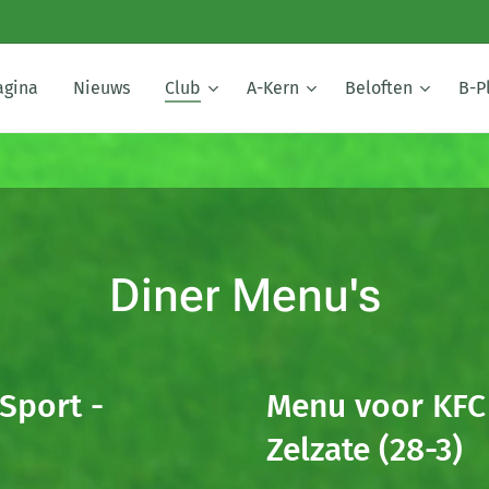
agina
Nieuws
Club
A-Kern
Beloften
B-P
Diner Menu's
Sport -
Menu voor KFC 
Zelzate
(28-3)