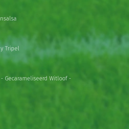
nsalsa
y Tripel
- Gecarameliseerd Witloof -