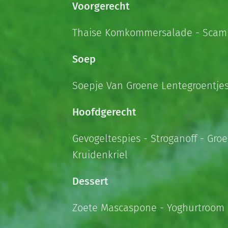
Voorgerecht
Thaise Komkommersalade - Scampi 
Soep
Soepje Van Groene Lentegroentje
Hoofdgerecht
Gevogeltespies - Stroganoff - Gro
Kruidenkriel
Dessert
Zoete Mascaspone - Yoghurtroom 