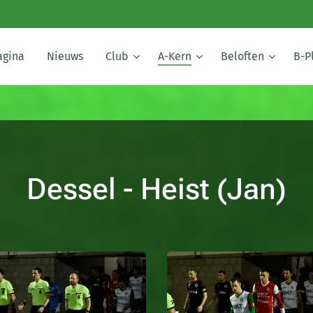
agina
Nieuws
Club
A-Kern
Beloften
B-P
Dessel - Heist (Jan)