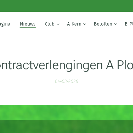
agina
Nieuws
Club
A-Kern
Beloften
B-P
ntractverlengingen A Pl
04-03-2026