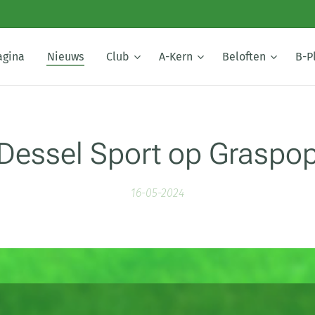
agina
Nieuws
Club
A-Kern
Beloften
B-P
Dessel Sport op Graspo
16-05-2024