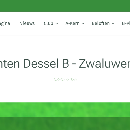
agina
Nieuws
Club
A-Kern
Beloften
B-P
ten Dessel B - Zwaluw
08-02-2026