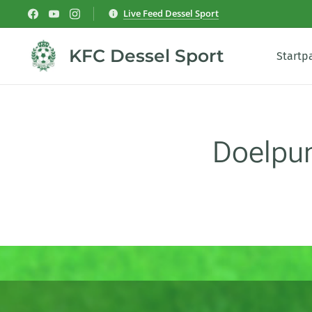
Live Feed Dessel Sport
KFC Dessel Sport
Startp
Doelpun