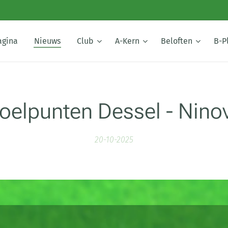
agina
Nieuws
Club
A-Kern
Beloften
B-P
oelpunten Dessel - Nino
20-10-2025