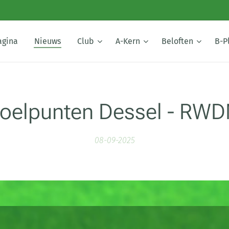
agina
Nieuws
Club
A-Kern
Beloften
B-P
oelpunten Dessel - RW
08-09-2025