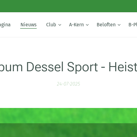
agina
Nieuws
Club
A-Kern
Beloften
B-P
bum Dessel Sport - Heist
24-07-2025