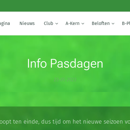
agina
Nieuws
Club
A-Kern
Beloften
B-P
Info Pasdagen
23-05-2023
loopt ten einde, dus tijd om het nieuwe seizoen v