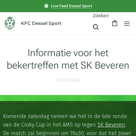
Live Feed Dessel Sport
Zoeken
KFC Dessel Sport
Informatie voor het
bekertreffen met SK Beveren
03-09-2024
Komende zaterdag nemen we het in de 6de ronde
van de Croky Cup in het AMS op tegen
SK Beveren
.
De match zal beginnen om 19u30, voor dat het zover