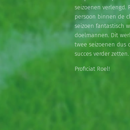
seizoenen verlengd. 
persoon binnen de cl
seizoen fantastisch 
doelmannen. Dit wer
twee seizoenen dus o
succes verder zetten.
Proficiat Roel!