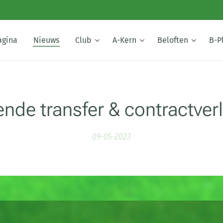
agina
Nieuws
Club
A-Kern
Beloften
B-P
nde transfer & contractver
09-05-2023