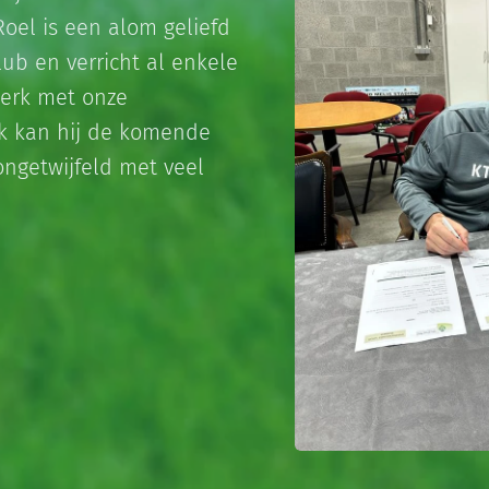
Roel is een alom geliefd
ub en verricht al enkele
werk met onze
k kan hij de komende
ngetwijfeld met veel