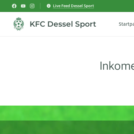
Live Feed Dessel Sport
KFC Dessel Sport
Startp
Inkome