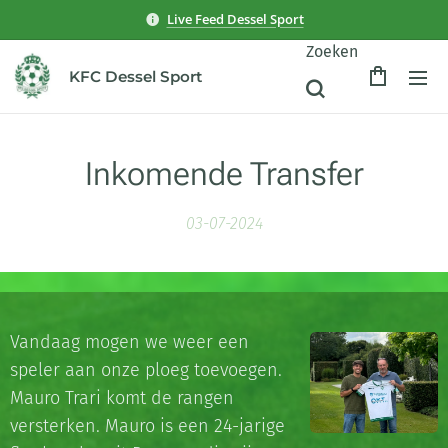
Live Feed Dessel Sport
Zoeken
KFC Dessel Sport
Inkomende Transfer
03-07-2024
Vandaag mogen we weer een
speler aan onze ploeg toevoegen.
Mauro Trari komt de rangen
versterken. Mauro is een 24-jarige