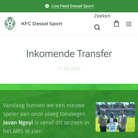
Live Feed Dessel Sport
Zoeken
KFC Dessel Sport
Inkomende Transfer
11-08-2024
Vandaag kunnen we een nieuwe
speler aan onze ploeg toevoegen.
Javan Ngoyi
is vanaf dit seizoen in
het AMS te zien.