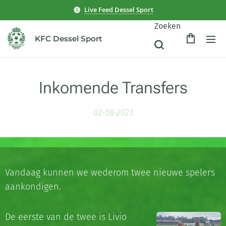
Live Feed Dessel Sport
Zoeken
KFC Dessel Sport
Inkomende Transfers
02-08-2023
Vandaag kunnen we wederom twee nieuwe spelers
aankondigen.
De eerste van de twee is Livio