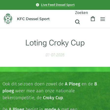
Live Feed Dessel Sport
Zoeken
KFC Dessel Sport
Loting Croky Cup
01-07-2026
Ook dit seizoen doen zowel de
A Ploeg
en de
B
ploeg
weer mee aan onze nationale
bekercompetitie, de
Croky Cup
.
De
A Ploeg
begint in
ronde 4
met een