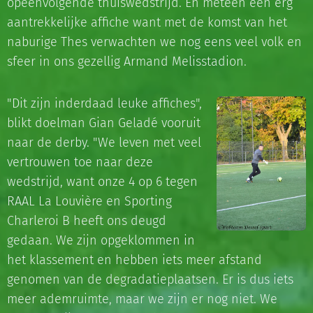
opeenvolgende thuiswedstrijd. En meteen een erg
aantrekkelijke affiche want met de komst van het
naburige Thes verwachten we nog eens veel volk en
sfeer in ons gezellig Armand Melisstadion.
"Dit zijn inderdaad leuke affiches",
blikt doelman Gian Geladé vooruit
naar de derby. "We leven met veel
vertrouwen toe naar deze
wedstrijd, want onze 4 op 6 tegen
RAAL La Louvière en Sporting
Charleroi B heeft ons deugd
gedaan. We zijn opgeklommen in
het klassement en hebben iets meer afstand
genomen van de degradatieplaatsen. Er is dus iets
meer ademruimte, maar we zijn er nog niet. We