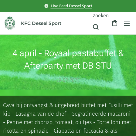
Live Feed Dessel Sport
Zoeken
KFC Dessel Sport
4 april - Royaal pastabuffet &
Afterparty met DB STU
19-03-2025
Cava bij ontvangst & uitgebreid buffet met Fusilli met
kip - Lasagna van de chef - Gegratineerde macaroni
- Penne met chorizo, tomaat, olijfjes - Tortelloni met
ricotta en spinazie - Ciabatta en foccacia & als