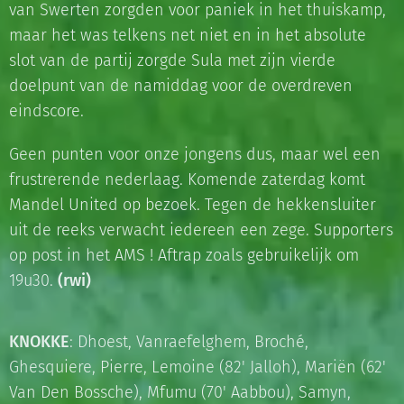
van Swerten zorgden voor paniek in het thuiskamp,
maar het was telkens net niet en in het absolute
slot van de partij zorgde Sula met zijn vierde
doelpunt van de namiddag voor de overdreven
eindscore.
Geen punten voor onze jongens dus, maar wel een
frustrerende nederlaag. Komende zaterdag komt
Mandel United op bezoek. Tegen de hekkensluiter
uit de reeks verwacht iedereen een zege. Supporters
op post in het AMS ! Aftrap zoals gebruikelijk om
19u30.
(rwi)
KNOKKE
: Dhoest, Vanraefelghem, Broché,
Ghesquiere, Pierre, Lemoine (82' Jalloh), Mariën (62'
Van Den Bossche), Mfumu (70' Aabbou), Samyn,