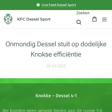
Live Feed Dessel Sport
Zoeken
KFC Dessel Sport
Onmondig Dessel stuit op dodelijke
Knokse efficiëntie
26-03-2023
Knokke – Dessel 4-1
We konden geen vervolg breien aan de ruime 1-6