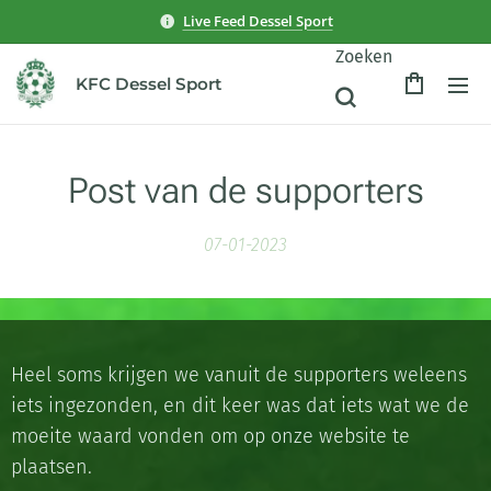
Live Feed Dessel Sport
Zoeken
KFC Dessel Sport
Post van de supporters
07-01-2023
Heel soms krijgen we vanuit de supporters weleens
iets ingezonden, en dit keer was dat iets wat we de
moeite waard vonden om op onze website te
plaatsen.