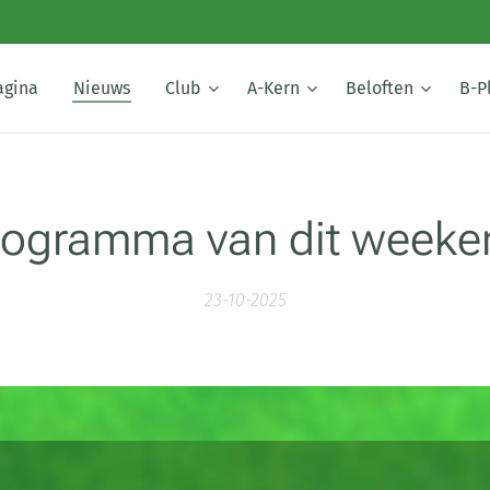
agina
Nieuws
Club
A-Kern
Beloften
B-P
rogramma van dit weeke
23-10-2025