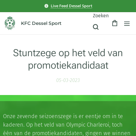
Live Feed Dessel Sport
Zoeken
KFC Dessel Sport
Stuntzege op het veld van
promotiekandidaat
05-03-2023
Onze zevende seizoenszege is er eentje om in te
kaderen. Op het veld van Olympic Charleroi, toch
één van de promotiekandidaten, gingen we winnen