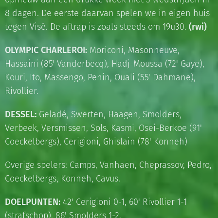
8 dagen. De eerste daarvan spelen we in eigen huis
tegen Visé. De aftrap is zoals steeds om 19u30.
(rwi)
OLYMPIC CHARLEROI:
Moriconi, Masonneuve,
Hassaini (85' Vanderbecq), Hadj-Moussa (72' Gaye),
Kouri, Ito, Massengo, Penin, Ouali (55' Dahmane),
Rivollier.
DESSEL:
Geladé, Swerten, Haagen, Smolders,
Verbeek, Versmissen, Sols, Kasmi, Osei-Berkoe (91'
Coeckelbergs), Cerigioni, Ghislain (78' Konneh)
Overige spelers: Camps, Vanhaen, Cheprassov, Pedro,
Coeckelbergs, Konneh, Cavus.
DOELPUNTEN:
42' Cerigioni 0-1, 60' Rivollier 1-1
(strafschop), 86' Smolders 1-2.