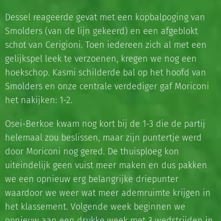
Dessel reageerde gevat met een kopbalpoging van
Smolders (van de lijn gekeerd) en een afgeblokt
schot van Cerigioni. Toen iedereen zich al met een
gelijkspel leek te verzoenen, kregen we nog een
hoekschop. Kasmi schilderde bal op het hoofd van
Smolders en onze centrale verdediger gaf Moriconi
het nakijken: 1-2.
Osei-Berkoe kwam nog kort bij de 1-3 die de partij
helemaal zou beslissen, maar zijn puntertje werd
door Moriconi nog gered. De thuisploeg kon
uiteindelijk geen vuist meer maken en dus pakken
we een opnieuw erg belangrijke driepunter
waardoor we weer wat meer ademruimte krijgen in
het klassement. Volgende week beginnen we
opnieuw aan een drukke week met 3 wedstrijden in