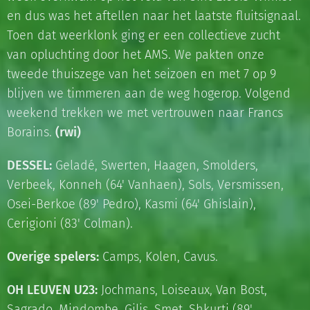
en dus was het aftellen naar het laatste fluitsignaal.
Toen dat weerklonk ging er een collectieve zucht
van opluchting door het AMS. We pakten onze
tweede thuiszege van het seizoen en met 7 op 9
blijven we timmeren aan de weg hogerop. Volgend
weekend trekken we met vertrouwen naar Francs
Borains.
(rwi)
DESSEL:
Geladé, Swerten, Haagen, Smolders,
Verbeek, Konneh (64' Vanhaen), Sols, Versmissen,
Osei-Berkoe (89' Pedro), Kasmi (64' Ghislain),
Cerigioni (83' Colman).
Overige spelers:
Camps, Kolen, Cavus.
OH LEUVEN U23:
Jochmans, Loiseaux, Van Bost,
Sagrado, Mindombe, Gilis, Smet, Shkurti (89'