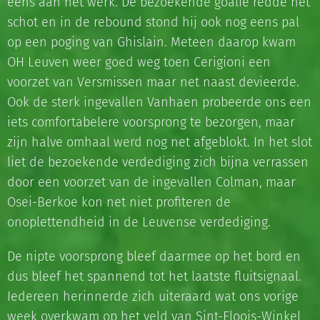
eens aan het werk. De bezoekende goalie redde het
schot en in de rebound stond hij ook nog eens pal
op een poging van Ghislain. Meteen daarop kwam
OH Leuven weer goed weg toen Cerigioni een
voorzet van Versmissen maar net naast devieerde.
Ook de sterk ingevallen Vanhaen probeerde ons een
iets comfortabelere voorsprong te bezorgen, maar
zijn halve omhaal werd nog net afgeblokt. In het slot
liet de bezoekende verdediging zich bijna verrassen
door een voorzet van de ingevallen Colman, maar
Osei-Berkoe kon net niet profiteren de
onoplettendheid in de Leuvense verdediging.
De nipte voorsprong bleef daarmee op het bord en
dus bleef het spannend tot het laatste fluitsignaal.
Iedereen herinnerde zich uiteraard wat ons vorige
week overkwam op het veld van Sint-Eloois-Winkel