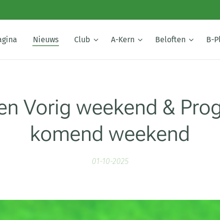
agina
Nieuws
Club
A-Kern
Beloften
B-P
gen Vorig weekend & Pr
komend weekend
01-10-2025