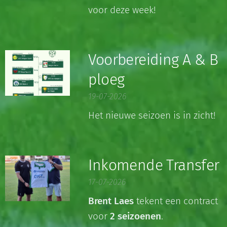
voor deze week!
Voorbereiding A & B
ploeg
19-07-2026
Het nieuwe seizoen is in zicht!
Inkomende Transfer
17-07-2026
Brent
Lae
s
tekent een contract
voor
2 seizoenen
.