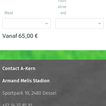
rson
alise
Maat
erd
Vanaf
65,00
€
Contact A-Kern
Armand Melis Stadion
Sportpark 10, 2480 Dessel
+32 14 37 81 81