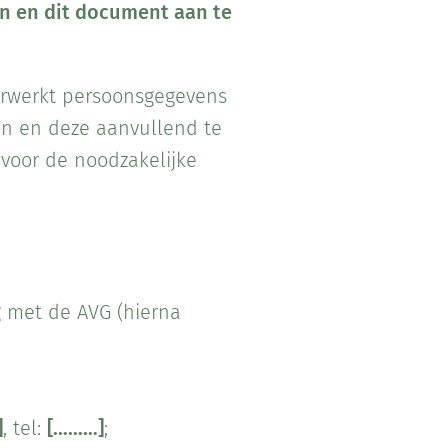
en en dit document aan te
erwerkt persoonsgegevens
en en deze aanvullend te
 voor de noodzakelijke
 met de AVG (hierna
]
, tel:
[………]
;