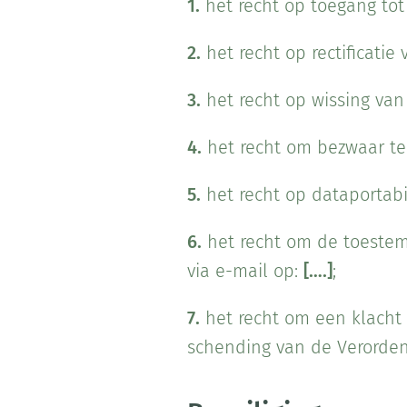
1.
het recht op toegang to
2.
het recht op rectificatie
3.
het recht op wissing va
4.
het recht om bezwaar te
5.
het recht op dataportabil
6.
het recht om de toestemm
via e-mail op:
[….]
;
7.
het recht om een klacht 
schending van de Verorden