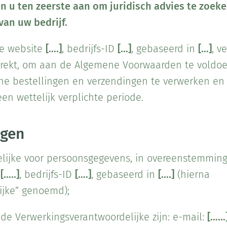
n u ten zeerste aan om juridisch advies te zoek
an uw bedrijf.
de website
[….]
, bedrijfs-ID
[…]
, gebaseerd in
[…]
, v
rstrekt, om aan de Algemene Voorwaarden te voldo
che bestellingen en verzendingen te verwerken en
n wettelijk verplichte periode.
ngen
lijke voor persoonsgegevens, in overeenstemming
s
[…..]
, bedrijfs-ID
[….]
, gebaseerd in
[….]
(hierna
ijke” genoemd);
de Verwerkingsverantwoordelijke zijn: e-mail:
[……