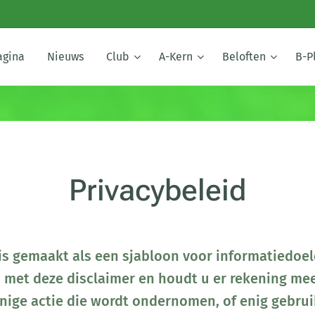
agina
Nieuws
Club
A-Kern
Beloften
B-P
Privacybeleid
is gemaakt als een sjabloon voor informatiedoel
d met deze disclaimer en houdt u er rekening me
enige actie die wordt ondernomen, of enig gebru