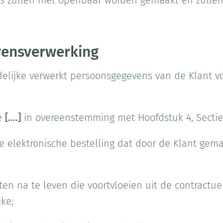
ns zullen niet openbaar worden gemaakt en zullen
vensverwerking
elijke verwerkt persoonsgegevens van de Klant v
te
[….]
in overeenstemming met Hoofdstuk 4, Sectie
e elektronische bestelling dat door de Klant gema
en na te leven die voortvloeien uit de contractuel
ke;